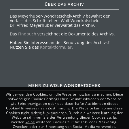
ÜBER DAS ARCHIV
Das Meyerhuber-Wondratschek-Archiv bewahrt den
Vorlass des Schriftstellers Wolf Wondratschek.
Dr. Alfred Meyerhuber verwaltet das Archiv.
Das
Findbuch
verzeichnet die Dokumente des Archivs.
Haben Sie Interesse an der Benutzung des Archivs?
Nutzen Sie das
Kontaktformular
.
MEHR ZU WOLF WONDRATSCHEK
Wir verwenden Cookies, um die Website nutzbar zu machen. Diese
bei
Ullstein Buchverlage
notwendigen Cookies ermöglichen Grundfunktionen der Website
wie Seitennavigation oder das dauerhafte Ausblenden dieses
im
Literaturportal Bayern
Cookie-Hinweises nach Zustimmung. Die Website kann ohne diese
Cookies nicht richtig funktionieren. Durch die weitere Nutzung der
Werke von Wolf Wondratschek im
Katalog der DNB
Website stimmen Sie der Verwendung dieser Cookies zu. Es
werden
keine
weiteren Cookies zu Statistik- oder Marketing-
Zwecken oder zur Einbettung von Social Media verwendet.